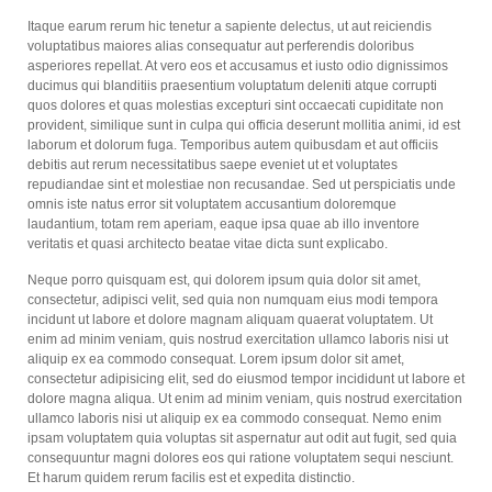
Itaque earum rerum hic tenetur a sapiente delectus, ut aut reiciendis
voluptatibus maiores alias consequatur aut perferendis doloribus
asperiores repellat. At vero eos et accusamus et iusto odio dignissimos
ducimus qui blanditiis praesentium voluptatum deleniti atque corrupti
quos dolores et quas molestias excepturi sint occaecati cupiditate non
provident, similique sunt in culpa qui officia deserunt mollitia animi, id est
laborum et dolorum fuga. Temporibus autem quibusdam et aut officiis
debitis aut rerum necessitatibus saepe eveniet ut et voluptates
repudiandae sint et molestiae non recusandae. Sed ut perspiciatis unde
omnis iste natus error sit voluptatem accusantium doloremque
laudantium, totam rem aperiam, eaque ipsa quae ab illo inventore
veritatis et quasi architecto beatae vitae dicta sunt explicabo.
Neque porro quisquam est, qui dolorem ipsum quia dolor sit amet,
consectetur, adipisci velit, sed quia non numquam eius modi tempora
incidunt ut labore et dolore magnam aliquam quaerat voluptatem. Ut
enim ad minim veniam, quis nostrud exercitation ullamco laboris nisi ut
aliquip ex ea commodo consequat. Lorem ipsum dolor sit amet,
consectetur adipisicing elit, sed do eiusmod tempor incididunt ut labore et
dolore magna aliqua. Ut enim ad minim veniam, quis nostrud exercitation
ullamco laboris nisi ut aliquip ex ea commodo consequat. Nemo enim
ipsam voluptatem quia voluptas sit aspernatur aut odit aut fugit, sed quia
consequuntur magni dolores eos qui ratione voluptatem sequi nesciunt.
Et harum quidem rerum facilis est et expedita distinctio.