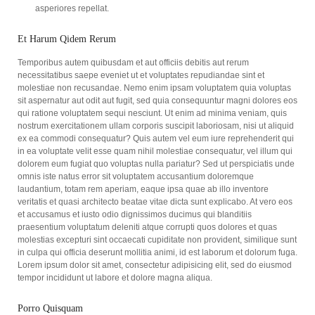
asperiores repellat.
Et Harum Qidem Rerum
Temporibus autem quibusdam et aut officiis debitis aut rerum
necessitatibus saepe eveniet ut et voluptates repudiandae sint et
molestiae non recusandae. Nemo enim ipsam voluptatem quia voluptas
sit aspernatur aut odit aut fugit, sed quia consequuntur magni dolores eos
qui ratione voluptatem sequi nesciunt. Ut enim ad minima veniam, quis
nostrum exercitationem ullam corporis suscipit laboriosam, nisi ut aliquid
ex ea commodi consequatur? Quis autem vel eum iure reprehenderit qui
in ea voluptate velit esse quam nihil molestiae consequatur, vel illum qui
dolorem eum fugiat quo voluptas nulla pariatur? Sed ut perspiciatis unde
omnis iste natus error sit voluptatem accusantium doloremque
laudantium, totam rem aperiam, eaque ipsa quae ab illo inventore
veritatis et quasi architecto beatae vitae dicta sunt explicabo. At vero eos
et accusamus et iusto odio dignissimos ducimus qui blanditiis
praesentium voluptatum deleniti atque corrupti quos dolores et quas
molestias excepturi sint occaecati cupiditate non provident, similique sunt
in culpa qui officia deserunt mollitia animi, id est laborum et dolorum fuga.
Lorem ipsum dolor sit amet, consectetur adipisicing elit, sed do eiusmod
tempor incididunt ut labore et dolore magna aliqua.
Porro Quisquam