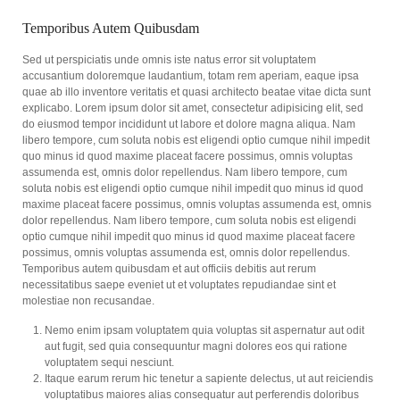
Temporibus Autem Quibusdam
Sed ut perspiciatis unde omnis iste natus error sit voluptatem
accusantium doloremque laudantium, totam rem aperiam, eaque ipsa
quae ab illo inventore veritatis et quasi architecto beatae vitae dicta sunt
explicabo. Lorem ipsum dolor sit amet, consectetur adipisicing elit, sed
do eiusmod tempor incididunt ut labore et dolore magna aliqua. Nam
libero tempore, cum soluta nobis est eligendi optio cumque nihil impedit
quo minus id quod maxime placeat facere possimus, omnis voluptas
assumenda est, omnis dolor repellendus. Nam libero tempore, cum
soluta nobis est eligendi optio cumque nihil impedit quo minus id quod
maxime placeat facere possimus, omnis voluptas assumenda est, omnis
dolor repellendus. Nam libero tempore, cum soluta nobis est eligendi
optio cumque nihil impedit quo minus id quod maxime placeat facere
possimus, omnis voluptas assumenda est, omnis dolor repellendus.
Temporibus autem quibusdam et aut officiis debitis aut rerum
necessitatibus saepe eveniet ut et voluptates repudiandae sint et
molestiae non recusandae.
Nemo enim ipsam voluptatem quia voluptas sit aspernatur aut odit
aut fugit, sed quia consequuntur magni dolores eos qui ratione
voluptatem sequi nesciunt.
Itaque earum rerum hic tenetur a sapiente delectus, ut aut reiciendis
voluptatibus maiores alias consequatur aut perferendis doloribus