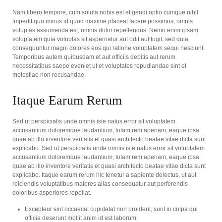
Nam libero tempore, cum soluta nobis est eligendi optio cumque nihil
impedit quo minus id quod maxime placeat facere possimus, omnis
voluptas assumenda est, omnis dolor repellendus. Nemo enim ipsam
voluptatem quia voluptas sit aspernatur aut odit aut fugit, sed quia
consequuntur magni dolores eos qui ratione voluptatem sequi nesciunt.
Temporibus autem quibusdam et aut officiis debitis aut rerum
necessitatibus saepe eveniet ut et voluptates repudiandae sint et
molestiae non recusandae.
Itaque Earum Rerum
Sed ut perspiciatis unde omnis iste natus error sit voluptatem
accusantium doloremque laudantium, totam rem aperiam, eaque ipsa
quae ab illo inventore veritatis et quasi architecto beatae vitae dicta sunt
explicabo. Sed ut perspiciatis unde omnis iste natus error sit voluptatem
accusantium doloremque laudantium, totam rem aperiam, eaque ipsa
quae ab illo inventore veritatis et quasi architecto beatae vitae dicta sunt
explicabo. Itaque earum rerum hic tenetur a sapiente delectus, ut aut
reiciendis voluptatibus maiores alias consequatur aut perferendis
doloribus asperiores repellat.
Excepteur sint occaecat cupidatat non proident, sunt in culpa qui
officia deserunt mollit anim id est laborum.