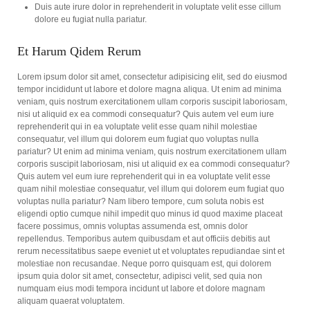
Duis aute irure dolor in reprehenderit in voluptate velit esse cillum
dolore eu fugiat nulla pariatur.
Et Harum Qidem Rerum
Lorem ipsum dolor sit amet, consectetur adipisicing elit, sed do eiusmod
tempor incididunt ut labore et dolore magna aliqua. Ut enim ad minima
veniam, quis nostrum exercitationem ullam corporis suscipit laboriosam,
nisi ut aliquid ex ea commodi consequatur? Quis autem vel eum iure
reprehenderit qui in ea voluptate velit esse quam nihil molestiae
consequatur, vel illum qui dolorem eum fugiat quo voluptas nulla
pariatur? Ut enim ad minima veniam, quis nostrum exercitationem ullam
corporis suscipit laboriosam, nisi ut aliquid ex ea commodi consequatur?
Quis autem vel eum iure reprehenderit qui in ea voluptate velit esse
quam nihil molestiae consequatur, vel illum qui dolorem eum fugiat quo
voluptas nulla pariatur? Nam libero tempore, cum soluta nobis est
eligendi optio cumque nihil impedit quo minus id quod maxime placeat
facere possimus, omnis voluptas assumenda est, omnis dolor
repellendus. Temporibus autem quibusdam et aut officiis debitis aut
rerum necessitatibus saepe eveniet ut et voluptates repudiandae sint et
molestiae non recusandae. Neque porro quisquam est, qui dolorem
ipsum quia dolor sit amet, consectetur, adipisci velit, sed quia non
numquam eius modi tempora incidunt ut labore et dolore magnam
aliquam quaerat voluptatem.