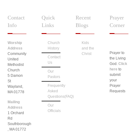
Contact
Quick
Recent
Prayer
Info
Links
Blogs
Corner
Worship
Church
Kids
Address
History
and the
Prayer to
Community
Christ
Contact
the Living
United
Us
God.
Click
Methodist
here
to
Church
Our
submit
5 Damon
Pastors
your
St
Frequently
Prayer
Wayland,
Asked
Requests
MA 01778
Questions(FAQ)
Mailing
Our
Address
Officials
1 Orchard
Rd
Southborough
, MA 01772